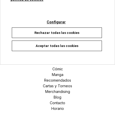
Categorías
Configurar
Superhéroes Marvel
Rechazar todas las cookies
Universo DC
Manga
Aceptar todas las cookies
Secciones
Novedades
Cómic
Manga
Recomendados
Cartas y Torneos
Merchandising
Blog
Contacto
Horario