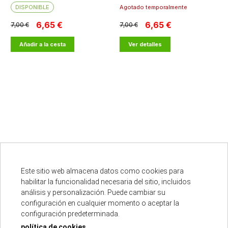
DISPONIBLE
Agotado temporalmente
6,65 €
6,65 €
7,00 €
7,00 €
Añadir a la cesta
Ver detalles
cargar más resultados
Este sitio web almacena datos como cookies para
habilitar la funcionalidad necesaria del sitio, incluidos
análisis y personalización. Puede cambiar su
Punto oficial
configuración en cualquier momento o aceptar la
configuración predeterminada.
política de cookies