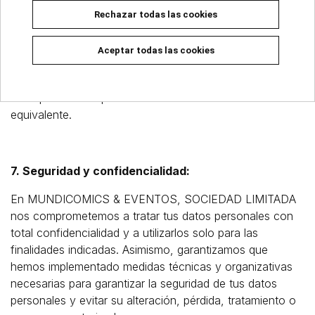
Rechazar todas las cookies
No ser objeto de decisiones automatizadas.
Para ejercer cualquiera de estos derechos, puedes
Aceptar todas las cookies
dirigirte a nosotros mediante correo postal o correo
electrónico a la dirección indicada en el punto 1,
acompañando copia de tu DNI o documento
equivalente.
7. Seguridad y confidencialidad:
En MUNDICOMICS & EVENTOS, SOCIEDAD LIMITADA
nos comprometemos a tratar tus datos personales con
total confidencialidad y a utilizarlos solo para las
finalidades indicadas. Asimismo, garantizamos que
hemos implementado medidas técnicas y organizativas
necesarias para garantizar la seguridad de tus datos
personales y evitar su alteración, pérdida, tratamiento o