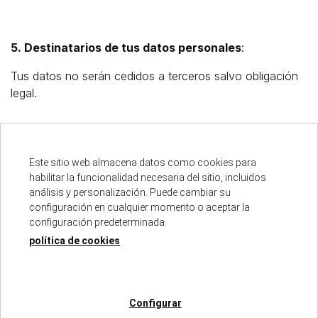
5. Destinatarios de tus datos personales
:
Tus datos no serán cedidos a terceros salvo obligación
legal.
6. Derechos que te asisten como titular de tus
Este sitio web almacena datos como cookies para
datos personales:
habilitar la funcionalidad necesaria del sitio, incluidos
análisis y personalización. Puede cambiar su
Como titular de tus datos personales, tienes derecho a:
configuración en cualquier momento o aceptar la
Acceder, rectificar y suprimir tus datos.
configuración predeterminada.
política de cookies
Solicitar la limitación de su tratamiento.
Oponerte al tratamiento.
Configurar
Solicitar la portabilidad de tus datos.