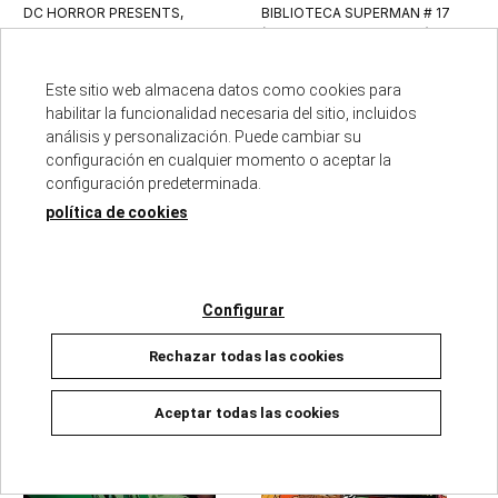
DC HORROR PRESENTS,
BIBLIOTECA SUPERMAN # 17
CREATURE COMMANDOS
(PORTADA PROVISIONAL)
22/10/2026
22/10/2026
Este sitio web almacena datos como cookies para
PREVENTA
PREVENTA
habilitar la funcionalidad necesaria del sitio, incluidos
20,90 €
15,20 €
22,00 €
16,00 €
análisis y personalización. Puede cambiar su
configuración en cualquier momento o aceptar la
Añadir a la cesta
Añadir a la cesta
configuración predeterminada.
política de cookies
NOVEDAD
NOVEDAD
Configurar
Rechazar todas las cookies
Aceptar todas las cookies