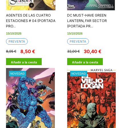
AGENTES DE LAS CUATRO
DC MUST-HAVE GREEN
ESTACIONES # 04 (PORTADA
LANTERN, FAR SECTOR
PRO...
(PORTADA PR...
15/10/2026
15/10/2026
PREVENTA
PREVENTA
8,50 €
30,40 €
8,95 €
32,00 €
Añadir a la cesta
Añadir a la cesta
NOVEDAD
NOVEDAD