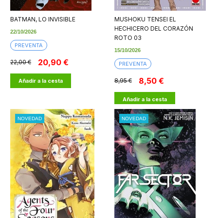
BATMAN, LO INVISIBLE
MUSHOKU TENSEI EL
HECHICERO DEL CORAZÓN
22/10/2026
ROTO 03
PREVENTA
15/10/2026
20,90 €
22,00 €
PREVENTA
8,50 €
8,95 €
Añadir a la cesta
Añadir a la cesta
NOVEDAD
NOVEDAD