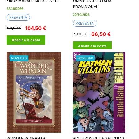
KIRBY MARVEL ARTIST'S ED...
OMNIBUS (PORTADA
PROVISIONAL)
22/10/2026
22/10/2026
PREVENTA
PREVENTA
104,50 €
110,00 €
66,50 €
70,00 €
Añadir a la cesta
Añadir a la cesta
NOVEDAD
NOVEDAD
WONDER WOMAN LA
ARCHIVOS DE LA BATCUEVA,