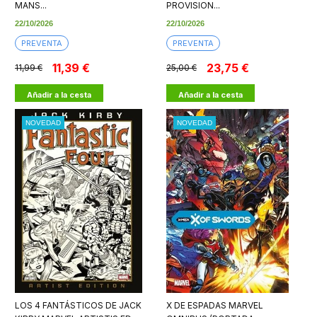
MANS...
PROVISION...
22/10/2026
22/10/2026
PREVENTA
PREVENTA
11,39 €
23,75 €
11,99 €
25,00 €
Añadir a la cesta
Añadir a la cesta
NOVEDAD
NOVEDAD
LOS 4 FANTÁSTICOS DE JACK
X DE ESPADAS MARVEL