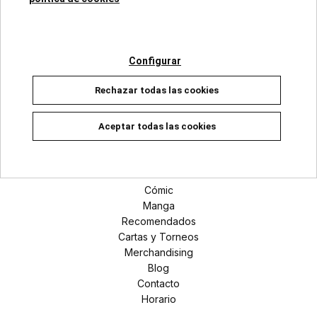
Categorías
Configurar
Superhéroes Marvel
Rechazar todas las cookies
Universo DC
Manga
Aceptar todas las cookies
Secciones
Novedades
Cómic
Manga
Recomendados
Cartas y Torneos
Merchandising
Blog
Contacto
Horario