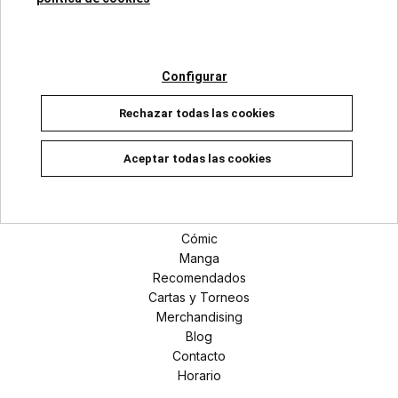
Categorías
Configurar
Superhéroes Marvel
Rechazar todas las cookies
Universo DC
Manga
Aceptar todas las cookies
Secciones
Novedades
Cómic
Manga
Recomendados
Cartas y Torneos
Merchandising
Blog
Contacto
Horario