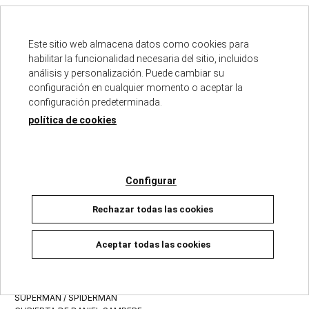
04/06/2026
04/06/2026
DISPONIBLE
Agotado temporalmente
Este sitio web almacena datos como cookies para
6,60 €
7,55 €
6,95 €
7,95 €
habilitar la funcionalidad necesaria del sitio, incluidos
análisis y personalización. Puede cambiar su
Añadir a la cesta
Ver detalles
configuración en cualquier momento o aceptar la
configuración predeterminada.
política de cookies
Configurar
Rechazar todas las cookies
Aceptar todas las cookies
SUPERMAN / SPIDERMAN