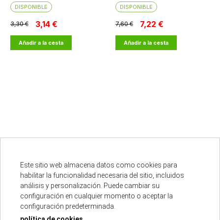
DISPONIBLE
DISPONIBLE
3,14 €
7,22 €
3,30 €
7,60 €
Añadir a la cesta
Añadir a la cesta
cargar más resultados
Este sitio web almacena datos como cookies para
habilitar la funcionalidad necesaria del sitio, incluidos
análisis y personalización. Puede cambiar su
Punto oficial
configuración en cualquier momento o aceptar la
configuración predeterminada.
política de cookies