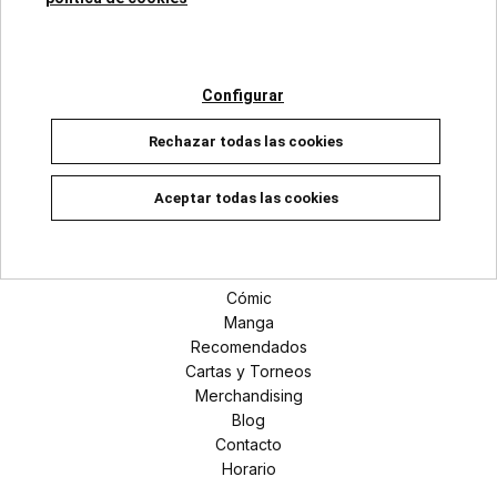
Categorías
Configurar
Superhéroes Marvel
Rechazar todas las cookies
Universo DC
Manga
Aceptar todas las cookies
Secciones
Novedades
Cómic
Manga
Recomendados
Cartas y Torneos
Merchandising
Blog
Contacto
Horario