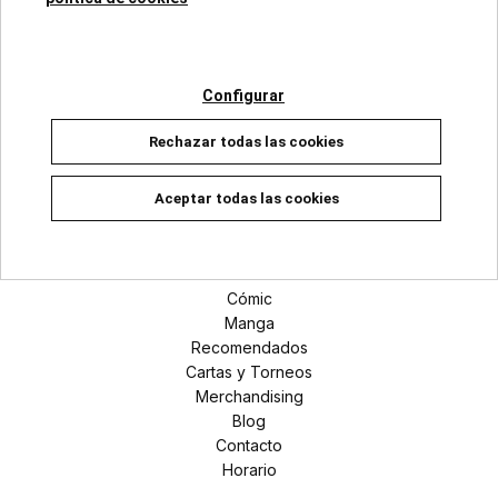
Categorías
Configurar
Superhéroes Marvel
Rechazar todas las cookies
Universo DC
Manga
Aceptar todas las cookies
Secciones
Novedades
Cómic
Manga
Recomendados
Cartas y Torneos
Merchandising
Blog
Contacto
Horario