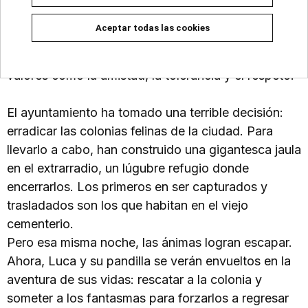
Tras el éxito de «Gatos de cementerio», Juanarete
regresa al género de la fantasía Y Vuelve de la
Aceptar todas las cookies
mano de la ilustradora, Nerea Díez, en una aventura
juvenil apta para todos los públicos, llena de
valores como la amistad, la tolerancia y el respeto.
El ayuntamiento ha tomado una terrible decisión:
erradicar las colonias felinas de la ciudad. Para
llevarlo a cabo, han construido una gigantesca jaula
en el extrarradio, un lúgubre refugio donde
encerrarlos. Los primeros en ser capturados y
trasladados son los que habitan en el viejo
cementerio.
Pero esa misma noche, las ánimas logran escapar.
Ahora, Luca y su pandilla se verán envueltos en la
aventura de sus vidas: rescatar a la colonia y
someter a los fantasmas para forzarlos a regresar