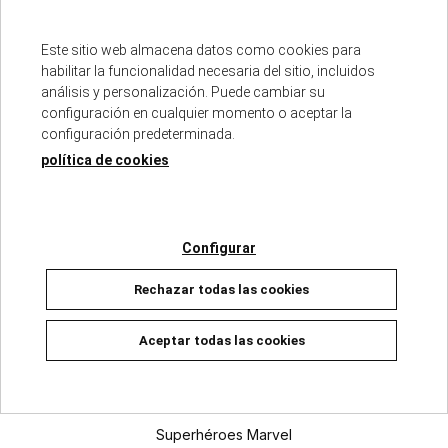
04/02/2026
DISPONIBLE
Este sitio web almacena datos como cookies para
13,25 €
13,95 €
habilitar la funcionalidad necesaria del sitio, incluidos
análisis y personalización. Puede cambiar su
Añadir a la cesta
configuración en cualquier momento o aceptar la
configuración predeterminada.
política de cookies
cargar más resultados
Configurar
Punto oficial
Rechazar todas las cookies
Aceptar todas las cookies
Categorías
Superhéroes Marvel