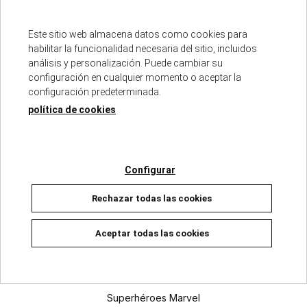
04/02/2026
DISPONIBLE
Este sitio web almacena datos como cookies para
13,25 €
13,95 €
habilitar la funcionalidad necesaria del sitio, incluidos
análisis y personalización. Puede cambiar su
Añadir a la cesta
configuración en cualquier momento o aceptar la
configuración predeterminada.
política de cookies
cargar más resultados
Configurar
Punto oficial
Rechazar todas las cookies
Aceptar todas las cookies
Categorías
Superhéroes Marvel