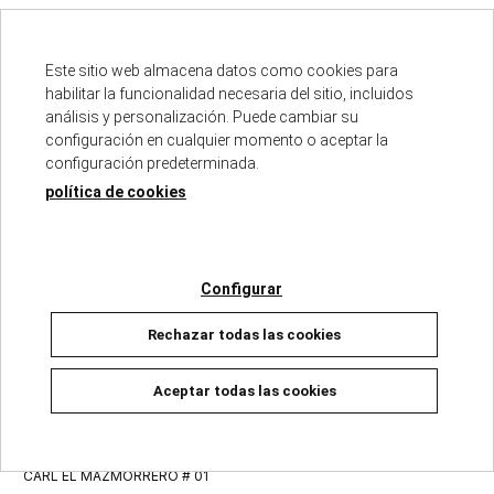
15/01/2026
16/10/2025
Agotado temporalmente
Agotado temporalmente
Este sitio web almacena datos como cookies para
23,90 €
22,90 €
habilitar la funcionalidad necesaria del sitio, incluidos
análisis y personalización. Puede cambiar su
Ver detalles
Ver detalles
configuración en cualquier momento o aceptar la
configuración predeterminada.
política de cookies
Configurar
Rechazar todas las cookies
Aceptar todas las cookies
CARL EL MAZMORRERO # 01