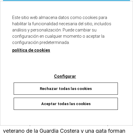
ISBN :
978-84-10466-08-1
Fecha de edición :
16/10/2025
Este sitio web almacena datos como cookies para
Autores :
MATT DINNIMAN
habilitar la funcionalidad necesaria del sitio, incluidos
Número de páginas :
384
análisis y personalización. Puede cambiar su
Colección :
CARL EL MAZMORRERO
configuración en cualquier momento o aceptar la
configuración predeterminada.
política de cookies
La segunda entrega de la saga que te hará volar la
cabeza! Saludos, Exploradores! Los niveles de
Configurar
entrenamiento han terminado. Ahora el juego puede
Rechazar todas las cookies
comenzar de verdad.Los alienígenas han llegado y
han transformado la Tierra en una mazmorra de
Aceptar todas las cookies
varios niveles al estilo de un videojuego. En esta
segunda entrega, Carl y Donut tienen que pelear
más duro que nunca. Ya han demostrado que un
veterano de la Guardia Costera y una gata forman