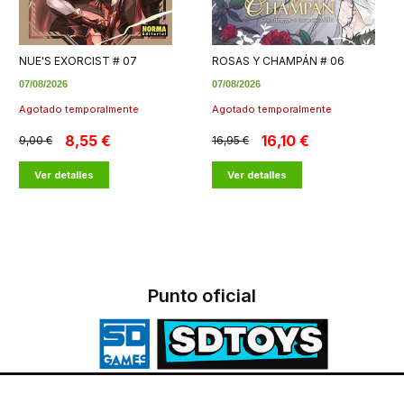
NUE'S EXORCIST # 07
ROSAS Y CHAMPÁN # 06
07/08/2026
07/08/2026
Agotado temporalmente
Agotado temporalmente
8,55 €
16,10 €
9,00 €
16,95 €
Ver detalles
Ver detalles
Punto oficial