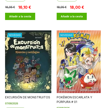
16,10 €
18,00 €
16,95 €
18,95 €
Añadir a la cesta
Añadir a la cesta
NOVEDAD
NOVEDAD
EXCURSIÓN DE MONSTRUITOS
POKÉMON ESCARLATA Y
PÚRPURA # 01
07/08/2026