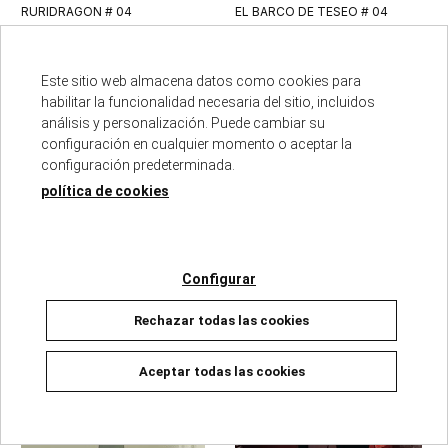
RURIDRAGON # 04
EL BARCO DE TESEO # 04
07/08/2026
07/08/2026
Agotado temporalmente
DISPONIBLE
Este sitio web almacena datos como cookies para
8,55 €
18,53 €
9,00 €
19,50 €
habilitar la funcionalidad necesaria del sitio, incluidos
análisis y personalización. Puede cambiar su
Ver detalles
Añadir a la cesta
configuración en cualquier momento o aceptar la
configuración predeterminada.
política de cookies
NOVEDAD
NOVEDAD
Configurar
Rechazar todas las cookies
Aceptar todas las cookies