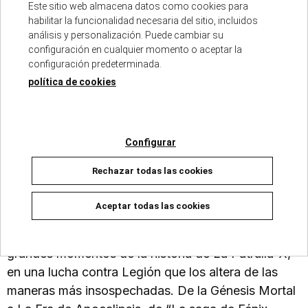
Este sitio web almacena datos como cookies para
habilitar la funcionalidad necesaria del sitio, incluidos
Descripción
análisis y personalización. Puede cambiar su
configuración en cualquier momento o aceptar la
configuración predeterminada.
política de cookies
ISBN :
979-13-7013-263-7
Fecha de edición :
02/10/2025
Autores :
ROD REIS - RAFAEL LOUREIRO - COLLIN
JACKSON - ADAM KUBER
Configurar
Número de páginas :
184
Colección :
PATRULLA-X ESPECIAL
Rechazar todas las cookies
Aceptar todas las cookies
En el cincuentenario del Giant-Size X-Men #1 USA,
llega una saga en la que Ms. Marvel navega por los
grandes momentos de la historia de La Patrulla-X,
en una lucha contra Legión que los altera de las
maneras más insospechadas. De la Génesis Mortal