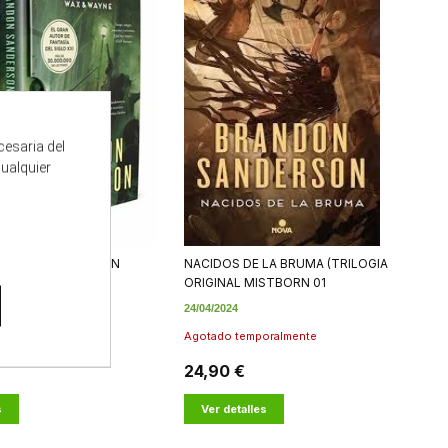
cesaria del
cualquier
 & WAYNE (EDICION
NACIDOS DE LA BRUMA (TRILOGIA
ORIGINAL MISTBORN 01
24/04/2024
oralmente
Agotado temporalmente
24,90 €
s
Ver detalles