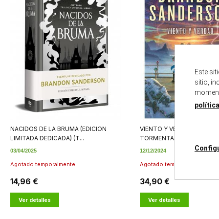
Este si
sitio, i
momento
polític
NACIDOS DE LA BRUMA (EDICION
VIENTO Y VERDAD EL ARCH
LIMITADA DEDICADA) (T...
TORMENTAS 5
Config
03/04/2025
12/12/2024
Agotado temporalmente
Agotado temporalmente
14,96 €
34,90 €
Ver detalles
Ver detalles