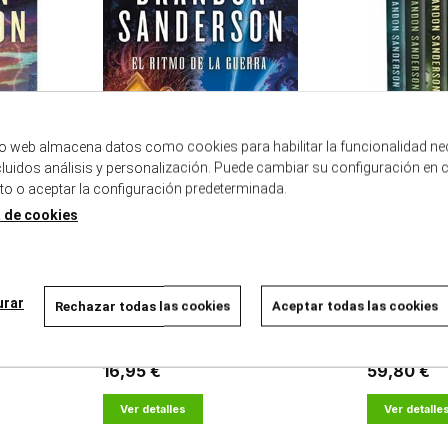
tio web almacena datos como cookies para habilitar la funcionalidad ne
ncluidos análisis y personalización. Puede cambiar su configuración en 
 o aceptar la configuración predeterminada.
a de cookies
IVO DE LAS
EL RITMO DE LA GUERRA EL ARCHIVO DE
ESTUCHE WAX
LAS TORMENTAS
LIMITADA)
urar
Rechazar todas las cookies
Aceptar todas las cookies
24/10/2024
16/05/2024
Agotado temporalmente
Agotado temp
16,95 €
59,80 €
Ver detalles
Ver detalle