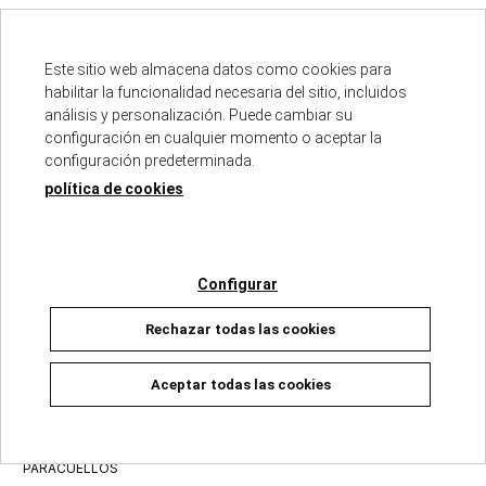
01/05/2024
Agotado temporalmente
Agotado temporalmente
20,81 €
21,90 €
Este sitio web almacena datos como cookies para
26,56 €
27,96 €
habilitar la funcionalidad necesaria del sitio, incluidos
Ver detalles
análisis y personalización. Puede cambiar su
Ver detalles
configuración en cualquier momento o aceptar la
configuración predeterminada.
política de cookies
Configurar
Rechazar todas las cookies
Aceptar todas las cookies
PARACUELLOS