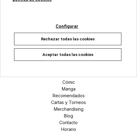
Categorías
Configurar
Superhéroes Marvel
Rechazar todas las cookies
Universo DC
Manga
Aceptar todas las cookies
Secciones
Novedades
Cómic
Manga
Recomendados
Cartas y Torneos
Merchandising
Blog
Contacto
Horario