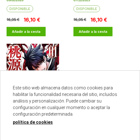
05/02/2026
07/11/2025
DISPONIBLE
DISPONIBLE
16,10 €
16,10 €
16,95 €
16,95 €
Añadir a la cesta
Añadir a la cesta
Este sitio web almacena datos como cookies para
habilitar la funcionalidad necesaria del sitio, incluidos
análisis y personalización. Puede cambiar su
configuración en cualquier momento o aceptar la
configuración predeterminada.
política de cookies
TOUGEN ANKI 01 LA LEYENDA
DE LA SANGRE MALDITA