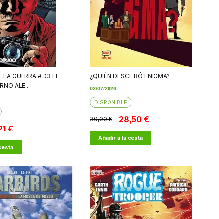
E LA GUERRA # 03 EL
¿QUIÉN DESCIFRÓ ENIGMA?
RNO ALE...
02/07/2026
DISPONIBLE
28,50 €
30,00 €
21 €
Añadir a la cesta
 cesta