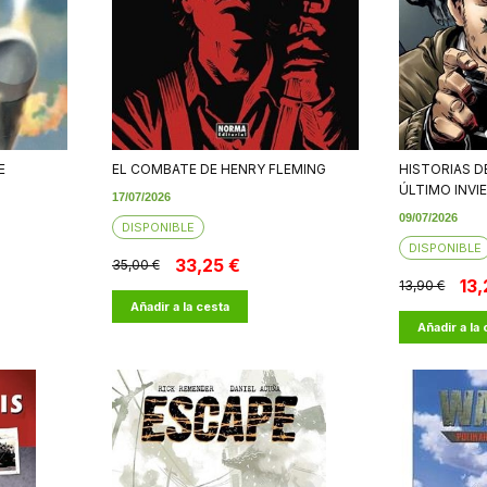
E
EL COMBATE DE HENRY FLEMING
HISTORIAS D
ÚLTIMO INVIE
17/07/2026
09/07/2026
DISPONIBLE
DISPONIBLE
33,25 €
35,00 €
13,
13,90 €
Añadir a la cesta
Añadir a la