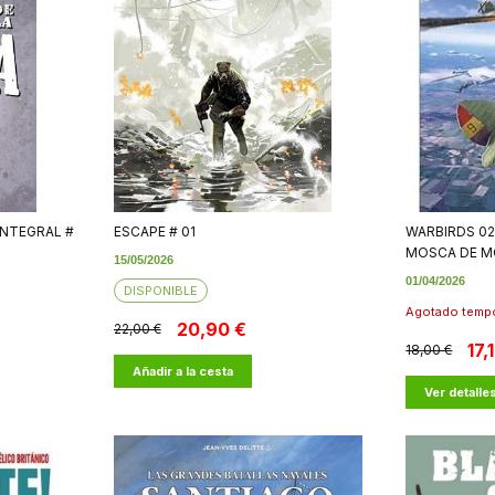
INTEGRAL #
ESCAPE # 01
WARBIRDS 02.
MOSCA DE 
15/05/2026
01/04/2026
DISPONIBLE
Agotado temp
20,90 €
22,00 €
17,
18,00 €
Añadir a la cesta
Ver detalle