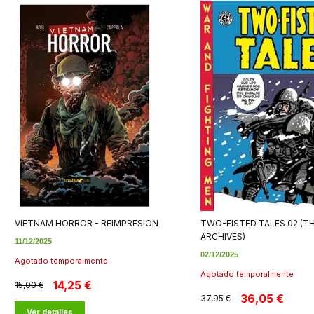
VIETNAM HORROR - REIMPRESION
TWO-FISTED TALES 02 (TH
ARCHIVES)
11/12/2025
02/12/2025
Agotado temporalmente
Agotado temporalmente
14,25 €
15,00 €
36,05 €
37,95 €
Ver detalles