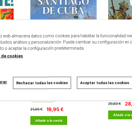
tio web almacena datos como cookies para habilitar la funcionalidad ne
ncluidos análisis y personalización. Puede cambiar su configuración en 
 o aceptar la configuración predeterminada.
a de cookies
LAS GRANDES BATALLAS NAVALES 17.
BLAZING COM
urar
Rechazar todas las cookies
Aceptar todas las cookies
SANTIAGO DE CUBA
16/01/2026
16/01/2026
DISPONIBLE
DISPONIBLE
28
29,50 €
19,95 €
21,00 €
Añadir a la
Añadir a la cesta