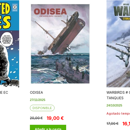
E EC
ODISEA
WARBIRDS # 
TANQUES
27/11/2025
24/10/2025
DISPONIBLE
Agotado temp
19,00 €
20,00 €
16,
17,00 €
Añadir a la cesta