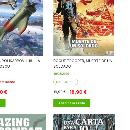
 POLIKARPOV 1-16 - LA
ROGUE TROOPER, MUERTE DE UN
MOSCU
SOLDADO
19/03/2026
oralmente
DISPONIBLE
10 €
18,90 €
19,90 €
s
Añadir a la cesta