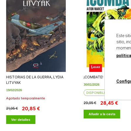
Este si
sitio, i
momento
polític
HISTORIAS DE LA GUERRA, LYDIA
¡COMBATE!
Config
LITVYAK
30/01/2026
19/02/2026
DISPONIBLE
Agotado temporalmente
28,45 €
29,95 €
20,85 €
21,95 €
Añadir a la cesta
Ver detalles