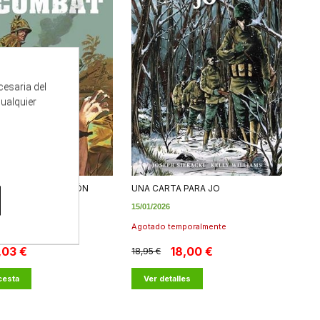
cesaria del
cualquier
BAT NUEVA EDICIÓN
UNA CARTA PARA JO
15/01/2026
Agotado temporalmente
,03 €
18,00 €
18,95 €
 cesta
Ver detalles