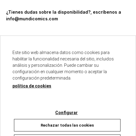
¿Tienes dudas sobre la disponibilidad?, escríbenos a
info@mundicomics.com
Este sitio web almacena datos como cookies para
habilitar la funcionalidad necesaria del sitio, incluidos
análisis y personalización. Puede cambiar su
Descripción
configuración en cualquier momento o aceptar la
configuración predeterminada.
política de cookies
ISBN :
979-13-87924-62-1
Fecha de edición :
16/07/2026
Autores :
NETFLIX
Número de páginas :
80
Configurar
Colección :
K-POP DEMON HUNTERS
Rechazar todas las cookies