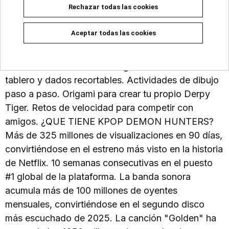
Rechazar todas las cookies
dobles para competir con amigos. Crucigramas
para poner a prueba tus conocimiento sobre el
Aceptar todas las cookies
universo KPop. Juegos de memoria con cartas
recortables. Busca y encontra con pegatinas. Más
de 50 stickers oficiales. Juegos de mesa con
tablero y dados recortables. Actividades de dibujo
paso a paso. Origami para crear tu propio Derpy
Tiger. Retos de velocidad para competir con
amigos. ¿QUE TIENE KPOP DEMON HUNTERS?
Más de 325 millones de visualizaciones en 90 días,
convirtiéndose en el estreno más visto en la historia
de Netflix. 10 semanas consecutivas en el puesto
#1 global de la plataforma. La banda sonora
acumula más de 100 millones de oyentes
mensuales, convirtiéndose en el segundo disco
más escuchado de 2025. La canción "Golden" ha