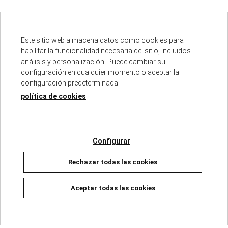
Este sitio web almacena datos como cookies para
habilitar la funcionalidad necesaria del sitio, incluidos
análisis y personalización. Puede cambiar su
Descripción
configuración en cualquier momento o aceptar la
configuración predeterminada.
política de cookies
ISBN :
978-84-264-3396-1
Fecha de edición :
02/07/2026
Autores :
QUINO
Número de páginas :
40
Configurar
Colección :
MAFALDA
Rechazar todas las cookies
Aceptar todas las cookies
Mafalda se hace muchas preguntas, demasiadas
preguntas que a menudo irritan y superan a los que