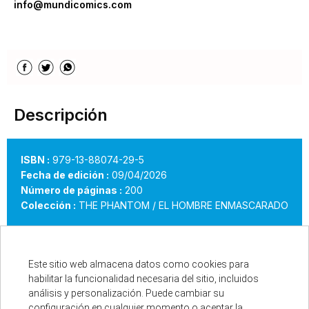
info@mundicomics.com
Descripción
ISBN :
979-13-88074-29-5
Fecha de edición :
09/04/2026
Número de páginas :
200
Colección :
THE PHANTOM / EL HOMBRE ENMASCARADO
Este sitio web almacena datos como cookies para
habilitar la funcionalidad necesaria del sitio, incluidos
Hace cuatrocientos años, el único superviviente de
análisis y personalización. Puede cambiar su
configuración en cualquier momento o aceptar la