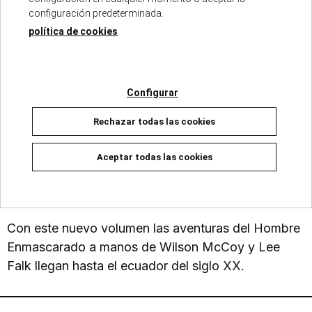
un ataque pirata llegó a una playa de Bengala,
configuración predeterminada.
donde fue encontrado por los nativos. Sobre la
política de cookies
calavera del asesino de su padre, hizo el Juramento
de la Calavera. Fue el primer Fantasma, pesadilla
de la piratería y de los malvados. Durante cuatro
Configurar
siglos, la línea continuó de padres a hijos, pero los
nativos creen que siempre es el mismo hombre
Rechazar todas las cookies
quién se encuentra bajo la máscara del Hombre
Enmascarado.
Aceptar todas las cookies
¡El Fantasma que nunca muere!
Con este nuevo volumen las aventuras del Hombre
Enmascarado a manos de Wilson McCoy y Lee
Falk llegan hasta el ecuador del siglo XX.