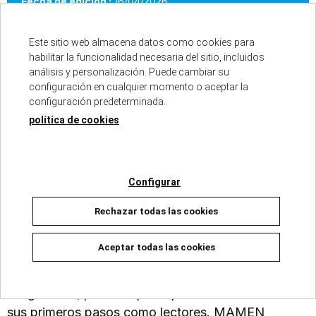
Fecha de edición :
16/04/2026
Autores :
MAMEN MARCEN
Número de páginas :
96
Este sitio web almacena datos como cookies para
Colección :
MIKA Y KURO
habilitar la funcionalidad necesaria del sitio, incluidos
análisis y personalización. Puede cambiar su
configuración en cualquier momento o aceptar la
configuración predeterminada.
política de cookies
Mapaches pintores para primeros lectores! Un
cómic para pequeños lectores con grandes ideas.
¿Te imaginas qué pasaría si todo lo que dibujaras
ocurriera? Mika y Kuro viven con su abuela Clotilde,
Configurar
una artista que ha perdido la inspiración.Cuando la
Rechazar todas las cookies
abuela se va de viaje, encuentran un pincel
misterioso que hace realidad todo lo que dibujan. Y
Aceptar todas las cookies
la que lían no tiene nombre!Un cómic lleno de
humor, que mezcla aventura, creatividad e
imaginación, perfecto para quienes están dando
sus primeros pasos como lectores. MAMEN