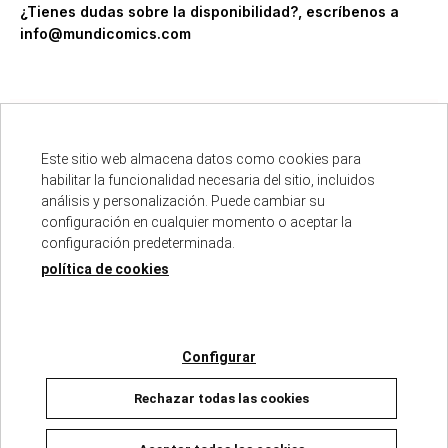
¿Tienes dudas sobre la disponibilidad?, escríbenos a
info@mundicomics.com
Este sitio web almacena datos como cookies para
habilitar la funcionalidad necesaria del sitio, incluidos
Descripción
análisis y personalización. Puede cambiar su
configuración en cualquier momento o aceptar la
configuración predeterminada.
ISBN :
978-84-679-7120-0
política de cookies
Fecha de edición :
07/11/2025
Autores :
NAOKO TAKEUCHI
Número de páginas :
336
Colección :
SAILOR MOON ETERNAL EDITION
Configurar
Rechazar todas las cookies