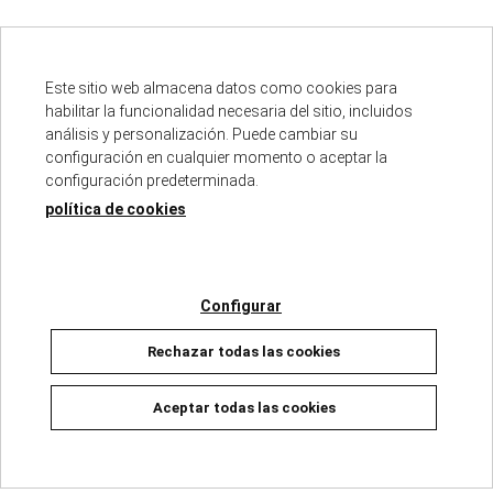
Este sitio web almacena datos como cookies para
habilitar la funcionalidad necesaria del sitio, incluidos
análisis y personalización. Puede cambiar su
Descripción
configuración en cualquier momento o aceptar la
configuración predeterminada.
política de cookies
ISBN :
978-84-679-7817-9
Fecha de edición :
03/10/2025
Autores :
HILNAMA
Número de páginas :
160
Configurar
Rechazar todas las cookies
Aceptar todas las cookies
ACOMPAÑA A LA AUTORA EN ESTE MANGA
AUTOBIOGRÁFICO DE SU VIAJE FÍSICO Y