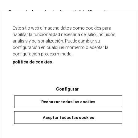
¿Tienes dudas sobre la disponibilidad?, escríbenos a
info@mundicomics.com
Este sitio web almacena datos como cookies para
habilitar la funcionalidad necesaria del sitio, incluidos
análisis y personalización. Puede cambiar su
configuración en cualquier momento o aceptar la
configuración predeterminada.
política de cookies
Descripción
ISBN :
978-84-679-7102-6
Configurar
Fecha de edición :
03/10/2025
Autores :
KAZUYOSHI SETO
Rechazar todas las cookies
Número de páginas :
192
Colección :
MINECRAFT
Aceptar todas las cookies