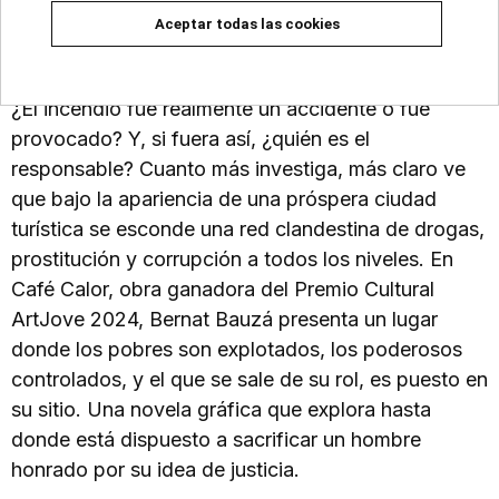
Tras el misterioso incendio del Café Calor, David,
Aceptar todas las cookies
un joven policía recién destinado a la ciudad,
empieza a sospechar que nada es lo que parece.
¿El incendio fue realmente un accidente o fue
provocado? Y, si fuera así, ¿quién es el
responsable? Cuanto más investiga, más claro ve
que bajo la apariencia de una próspera ciudad
turística se esconde una red clandestina de drogas,
prostitución y corrupción a todos los niveles. En
Café Calor, obra ganadora del Premio Cultural
ArtJove 2024, Bernat Bauzá presenta un lugar
donde los pobres son explotados, los poderosos
controlados, y el que se sale de su rol, es puesto en
su sitio. Una novela gráfica que explora hasta
donde está dispuesto a sacrificar un hombre
honrado por su idea de justicia.