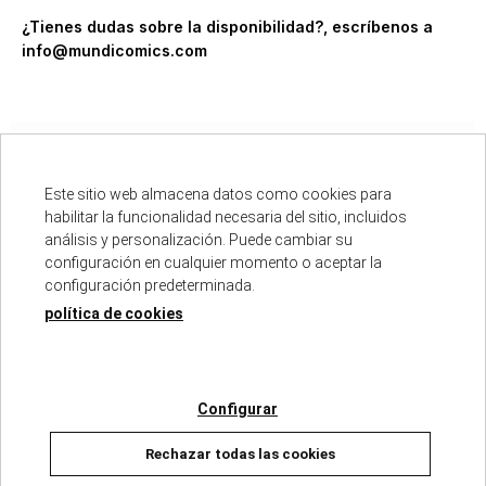
¿Tienes dudas sobre la disponibilidad?, escríbenos a
info@mundicomics.com
Este sitio web almacena datos como cookies para
habilitar la funcionalidad necesaria del sitio, incluidos
Descripción
análisis y personalización. Puede cambiar su
configuración en cualquier momento o aceptar la
configuración predeterminada.
ISBN :
979-13-87689-42-1
política de cookies
Fecha de edición :
26/08/2025
Autores :
BERNAT BAUZÁ
Número de páginas :
56
Colección :
CAFÉ CALOR
Configurar
Rechazar todas las cookies