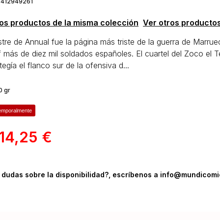
8412949261
ros productos de la misma colección
Ver otros producto
stre de Annual fue la página más triste de la guerra de Marruec
if más de diez mil soldados españoles. El cuartel del Zoco el 
egía el flanco sur de la ofensiva d...
0 gr
emporalmente
14,25 €
 dudas sobre la disponibilidad?, escríbenos a info@mundicom