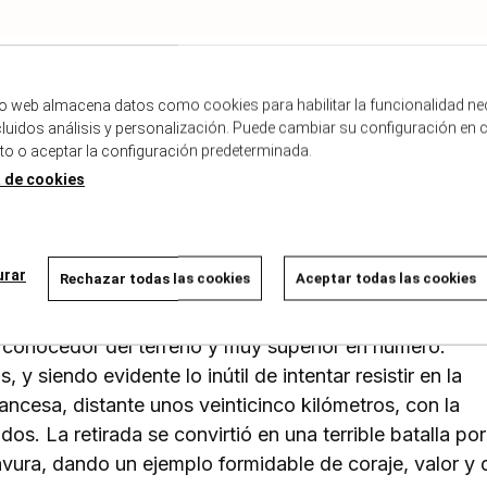
tio web almacena datos como cookies para habilitar la funcionalidad ne
ncluidos análisis y personalización. Puede cambiar su configuración en 
 o aceptar la configuración predeterminada.
a de cookies
guerra de Marruecos. Durante esos terribles días de juli
españoles. El cuartel del Zoco el Telatza de Bu Becker
co sur de la ofensiva del general Silvestre, guarnecido
urar
Rechazar todas las cookies
Aceptar todas las cookies
ofensiva fracasó, tras la retirada de Annual y el aban
 zonas más áridas del Rif, sin agua y casi sin víveres 
conocedor del terreno y muy superior en número.
y siendo evidente lo inútil de intentar resistir en la
rancesa, distante unos veinticinco kilómetros, con la
s. La retirada se convirtió en una terrible batalla por 
avura, dando un ejemplo formidable de coraje, valor y 