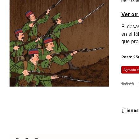
Ref. 978
Ver ot
El desa
en el R
que prot
Peso:
25
Agotado t
15,00 €
¿Tienes