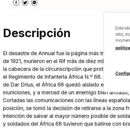
Este si
Descripción
sitio, i
momento
polític
El desastre de Annual fue la página más triste de la 
de 1921, murieron en el Rif más de diez mil soldados 
la cabecera de la circunscripción que protegía el flan
Config
el Regimiento de Infantería África N.º 68. Cuando la 
de Dar Drius, el África 68 quedó aislado en una de las
municiones, y a merced de un enemigo bien armado, 
Cortadas las comunicaciones con las líneas españolas, 
posición, se tomó la decisión de retirarse a la zona f
intención de salvar al mayor número posible de soldado
y soldados del África 68 tuvieron que batirse con br