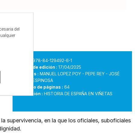
cesaria del
cualquier
o
ISBN :
978-84-129492-6-1
 era
Fecha de edición :
17/04/2025
 por
Autores :
MANUEL LOPEZ POY - PEPE REY - JOSÉ
dono
MARÍA ESPINOSA
Número de páginas :
64
ni
Colección :
HISTORIA DE ESPAÑA EN VIÑETAS
la supervivencia, en la que los oficiales, suboficiales
dignidad.