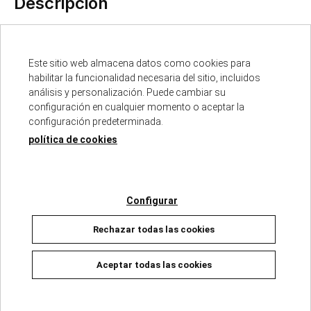
Descripción
ISBN :
978-84-128938-1-6
Fecha de edición :
20/02/2025
Este sitio web almacena datos como cookies para
habilitar la funcionalidad necesaria del sitio, incluidos
Autores :
DANIEL TOMÁS - JUANARETE - JUANRA
análisis y personalización. Puede cambiar su
FERNÁNDEZ
configuración en cualquier momento o aceptar la
Número de páginas :
63
configuración predeterminada.
Colección :
HISTORIA DE ESPAÑA EN VIÑETAS
política de cookies
En diciembre de 1930, el Comité Revolucionario
español lleva a cabo una sublevación civil y militar
Configurar
para subvertir el orden monárquico e instaurar la
Rechazar todas las cookies
República. Distintas unidades militares de toda
España forman parte de la conspiración, pero los
Aceptar todas las cookies
insurgentes solo se alzan en el aeródromo
madrileño de Cuatro Vientos y en la ciudad