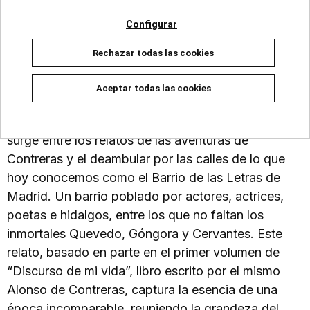
Configurar
El capitán Alonso de Contreras, soldado, marino y
Rechazar todas las cookies
aventurero, debe hospedarse un tiempo en
Madrid... y lo hace en casa de uno de los más
Aceptar todas las cookies
famosos poetas y escritores de todos los tiempos:
el Fénix de los Ingenios, Lope de Vega. La amistad
surge entre los relatos de las aventuras de
Contreras y el deambular por las calles de lo que
hoy conocemos como el Barrio de las Letras de
Madrid. Un barrio poblado por actores, actrices,
poetas e hidalgos, entre los que no faltan los
inmortales Quevedo, Góngora y Cervantes. Este
relato, basado en parte en el primer volumen de
“Discurso de mi vida”, libro escrito por el mismo
Alonso de Contreras, captura la esencia de una
época incomparable, reuniendo la grandeza del