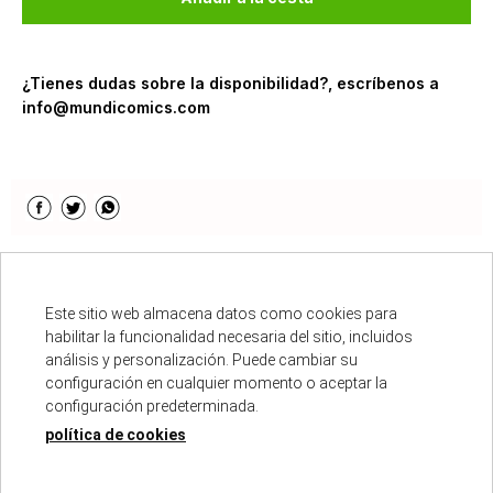
¿Tienes dudas sobre la disponibilidad?, escríbenos a
info@mundicomics.com
Descripción
Este sitio web almacena datos como cookies para
habilitar la funcionalidad necesaria del sitio, incluidos
ISBN :
978-84-128938-9-2
análisis y personalización. Puede cambiar su
Fecha de edición :
13/02/2025
configuración en cualquier momento o aceptar la
Autores :
EL TORRES - JORGE ESTEBAN URABAYEN
configuración predeterminada.
Número de páginas :
64
política de cookies
Colección :
HISTORIA DE ESPAÑA EN VIÑETAS